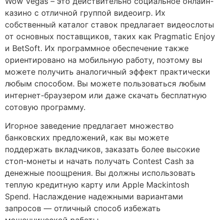
Wow Vegas – это действительно социальное онлайн-
казино с отличной группой видеоигр. Их
собственный каталог ставок предлагает видеослоты
от основных поставщиков, таких как Pragmatic Enjoy
и BetSoft. Их программное обеспечение также
ориентировано на мобильную работу, поэтому вы
можете получить аналогичный эффект практически
любым способом. Вы можете пользоваться любым
интернет-браузером или даже скачать бесплатную
сотовую программу.
Игорное заведение предлагает множество
банковских предложений, как вы можете
поддержать вкладчиков, заказать более высокие
стоп-монеты и начать получать Contest Cash за
денежные поощрения. Вы должны использовать
теплую кредитную карту или Apple Mackintosh
Spend. Наслаждение надежными вариантами
запросов — отличный способ избежать