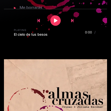
Me borrarás
Previous Song
Play
Pause
Next Song
PLAYING
0:00
/
El cielo de tus besos