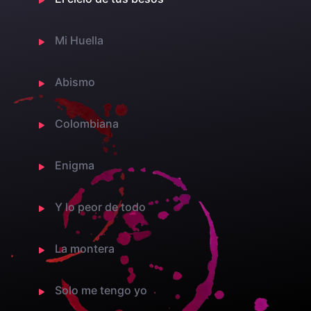
Mi Huella
Abismo
Colombiana
Enigma
Y lo peor de todo
La montera
Solo me tengo yo