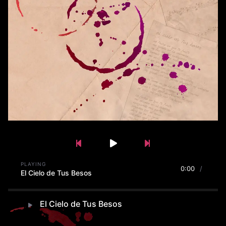
Previous Song
Play
Pause
Next Song
PLAYING
0:00
/
El Cielo de Tus Besos
El Cielo de Tus Besos