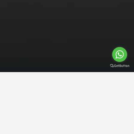
ESCUCHA Y VIVE
NUESTRO ÁLBUM
DISFRUTA DE UNA NUEVA MÚSICA COLOMBIANA,
GOZA LAS NUEVAS MÚSICAS DEL MUNDO Y PINTA
NUEVOS COLORES EN TU CORAZÓN CONECTÁNDOTE